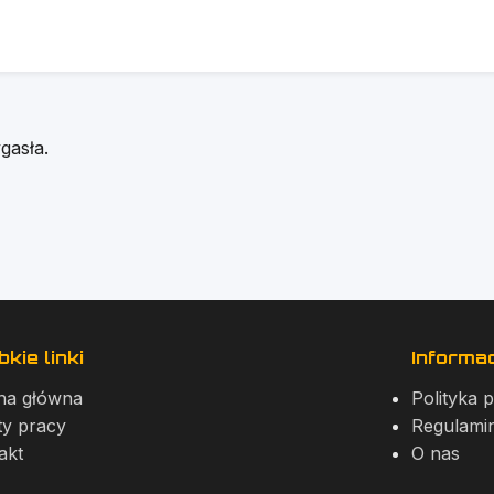
gasła.
kie linki
Informa
na główna
Polityka 
ty pracy
Regulami
akt
O nas