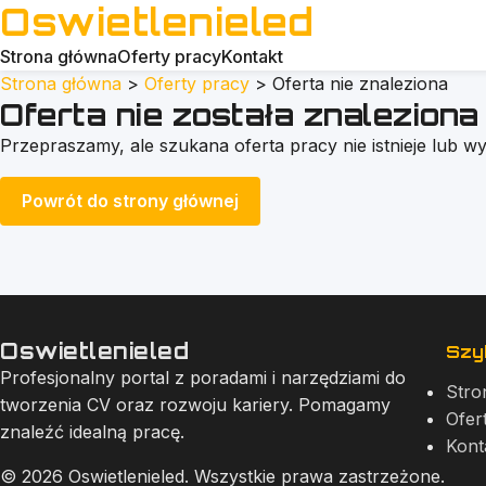
Oswietlenieled
Strona główna
Oferty pracy
Kontakt
Strona główna
>
Oferty pracy
>
Oferta nie znaleziona
Oferta nie została znaleziona
Przepraszamy, ale szukana oferta pracy nie istnieje lub wy
Powrót do strony głównej
Oswietlenieled
Szyb
Profesjonalny portal z poradami i narzędziami do
Stro
tworzenia CV oraz rozwoju kariery. Pomagamy
Ofer
znaleźć idealną pracę.
Kont
© 2026 Oswietlenieled. Wszystkie prawa zastrzeżone.