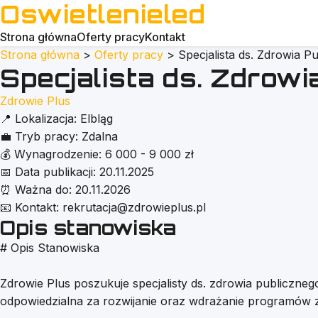
Oswietlenieled
Strona główna
Oferty pracy
Kontakt
Strona główna
>
Oferty pracy
>
Specjalista ds. Zdrowia P
Specjalista ds. Zdrowi
Zdrowie Plus
📍
Lokalizacja:
Elbląg
💼
Tryb pracy:
Zdalna
💰
Wynagrodzenie:
6 000 - 9 000 zł
📅
Data publikacji:
20.11.2025
⏰
Ważna do:
20.11.2026
📧
Kontakt:
rekrutacja@zdrowieplus.pl
Opis stanowiska
# Opis Stanowiska
Zdrowie Plus poszukuje specjalisty ds. zdrowia publiczn
odpowiedzialna za rozwijanie oraz wdrażanie programów z