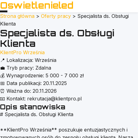
Oswietlenieled
Strona główna
>
Oferty pracy
>
Specjalista ds. Obsługi
Klienta
Specjalista ds. Obsługi
Klienta
KlientPro Września
📍
Lokalizacja:
Września
💼
Tryb pracy:
Zdalna
💰
Wynagrodzenie:
5 000 - 7 000 zł
📅
Data publikacji:
20.11.2025
⏰
Ważna do:
20.11.2026
📧
Kontakt:
rekrutacja@klientpro.pl
Opis stanowiska
# Specjalista ds. Obsługi Klienta
**KlientPro Września** poszukuje entuzjastycznych i
zmotywowanych osób do zespołu obsługi klienta. Nasza