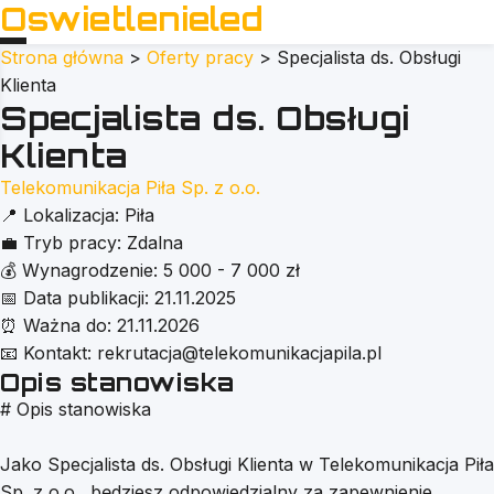
Oswietlenieled
Strona główna
>
Oferty pracy
>
Specjalista ds. Obsługi
Klienta
Specjalista ds. Obsługi
Klienta
Telekomunikacja Piła Sp. z o.o.
📍
Lokalizacja:
Piła
💼
Tryb pracy:
Zdalna
💰
Wynagrodzenie:
5 000 - 7 000 zł
📅
Data publikacji:
21.11.2025
⏰
Ważna do:
21.11.2026
📧
Kontakt:
rekrutacja@telekomunikacjapila.pl
Opis stanowiska
# Opis stanowiska
Jako Specjalista ds. Obsługi Klienta w Telekomunikacja Piła
Sp. z o.o., będziesz odpowiedzialny za zapewnienie