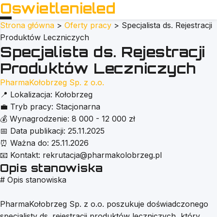
Oswietlenieled
Strona główna
>
Oferty pracy
>
Specjalista ds. Rejestracji
Produktów Leczniczych
Specjalista ds. Rejestracji
Produktów Leczniczych
PharmaKołobrzeg Sp. z o.o.
📍
Lokalizacja:
Kołobrzeg
💼
Tryb pracy:
Stacjonarna
💰
Wynagrodzenie:
8 000 - 12 000 zł
📅
Data publikacji:
25.11.2025
⏰
Ważna do:
25.11.2026
📧
Kontakt:
rekrutacja@pharmakolobrzeg.pl
Opis stanowiska
# Opis stanowiska
PharmaKołobrzeg Sp. z o.o. poszukuje doświadczonego
specjalisty ds. rejestracji produktów leczniczych, który