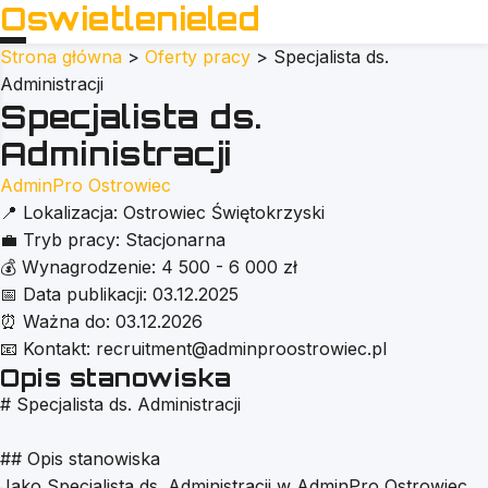
Oswietlenieled
Strona główna
>
Oferty pracy
>
Specjalista ds.
Administracji
Specjalista ds.
Administracji
AdminPro Ostrowiec
📍
Lokalizacja:
Ostrowiec Świętokrzyski
💼
Tryb pracy:
Stacjonarna
💰
Wynagrodzenie:
4 500 - 6 000 zł
📅
Data publikacji:
03.12.2025
⏰
Ważna do:
03.12.2026
📧
Kontakt:
recruitment@adminproostrowiec.pl
Opis stanowiska
# Specjalista ds. Administracji
## Opis stanowiska
Jako Specjalista ds. Administracji w AdminPro Ostrowiec